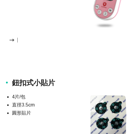
鈕扣式小貼片
4片/包
直徑3.5cm
圓形貼片