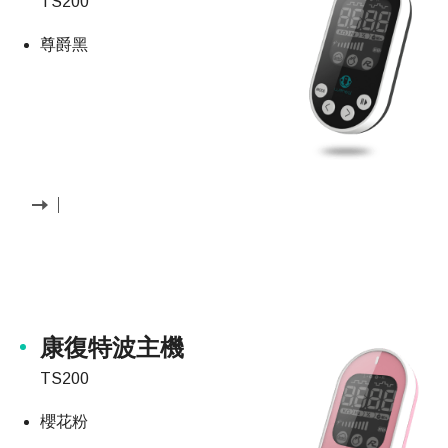
TS200
尊爵黑
康復特波主機
TS200
櫻花粉