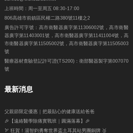
上班時間：周一至周五 08:30-17:00
806高雄市前鎮區民權二路380號11樓之2
廣告許可字號：高市衛醫器廣字第11306002號，高市衛醫
器廣字第11403001號，高市衛醫器廣字第11411004號，高
市衛醫器廣字第11505002號，高市衛醫器廣字第11505003
號
醫療器材查驗登記許可證(TS200)：衛部醫器製字第007070
號
最新消息
父親節限定優惠｜把最貼心的健康送給爸爸
🎉【遠絡醫學除痛實戰班｜圓滿落幕】🎉
🏹 狂賀！湯智鈞勇奪世界盃土耳其站男團銅牌 🥉