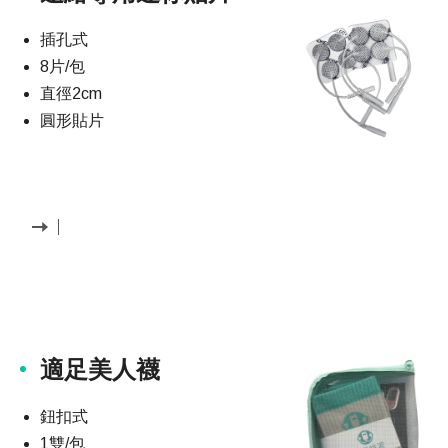
插孔式
8片/包
直徑2cm
圓形貼片
適足美人襪
鈕扣式
1雙/包