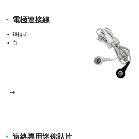
電極連接線
鈕扣式
白
遠絡專用迷你貼片